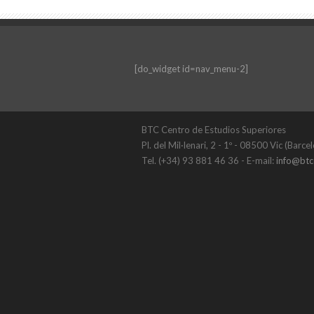
[do_widget id=nav_menu-2]
BTC Centro de Estudios Superiores
Pl. del Mil·lenari, 2 - 1º - 08500 Vic (Barce
Tel. (+34) 93 881 46 36 - E-mail:
info@btc