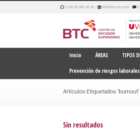
(+34) 93 881 46 36 -
info@btcces.com -
C
Inicio
ÁREAS
TIPOS 
Prevención de riesgos laborales
Artículos Etiquetados ‘burnout’
Sin resultados