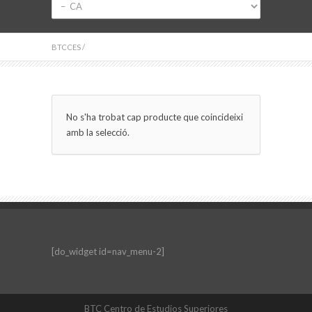
BTCCES
/
No s'ha trobat cap producte que coincideixi
amb la selecció.
[do_widget id=nav_menu-2]
BTC Centro de Estudios Superiores