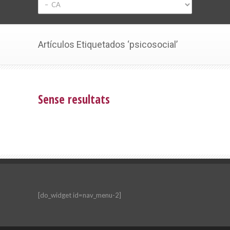
Artículos Etiquetados ‘psicosocial’
Sense resultats
[do_widget id=nav_menu-2]